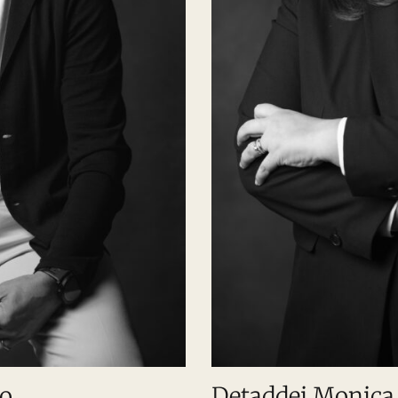
vo
Detaddei Monica