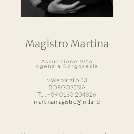
Magistro Martina
Assunzione Vita
Agenzia Borgosesia
Viale Varallo 33
BORGOSESIA
Tel. +39 0163 204826
martinamagistro@im.land