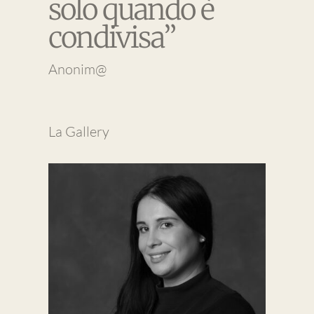
solo quando è
condivisa”
Anonim@
La Gallery