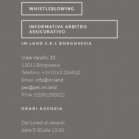
WHISTLEBLOWING
INFORMATIVA ARBITRO
ASSICURATIVO
IM LAND S.R.L BORGOSESIA
Viale Varallo, 33
13011 Borgosesia
Telefono: +39
0163 204810
Email:
info@im.land
pec@pec.im.land
PIVA: 02081280022
ORARI AGENZIA
Dal lunedì al venerdì
dalle 8:30 alle 13:00