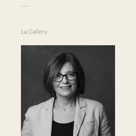
……
La Gallery