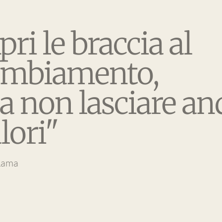
pri le braccia al
ambiamento,
 non lasciare and
lori"
Lama