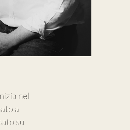
nizia nel
ato a
sato su