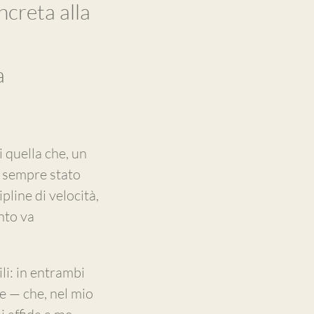
ncreta alla
a
i quella che, un
 è sempre stato
pline di velocità,
nto va
li: in entrambi
e — che, nel mio