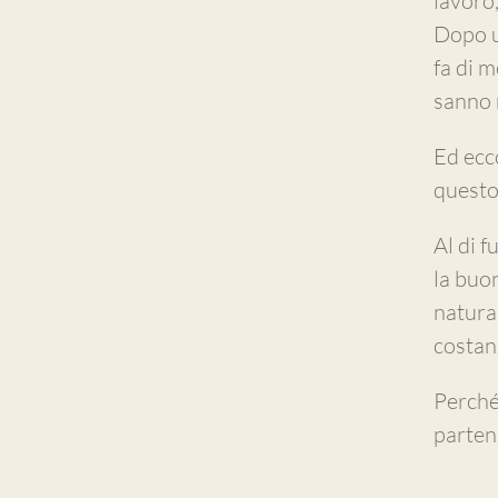
lavoro,
Dopo u
fa di m
sanno 
Ed ecco
questo 
Al di f
la buon
natural
costan
Perché,
partenz