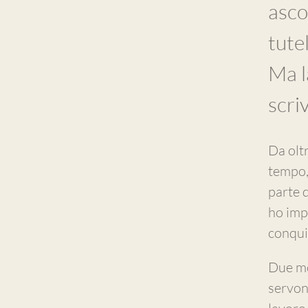
asco
tutel
Ma l
scriv
Da oltr
tempo, 
parte d
ho imp
conqui
Due mo
servono