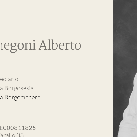
negoni Alberto
ediario
a Borgosesia
ia Borgomanero
 E000811825
Varallo 33