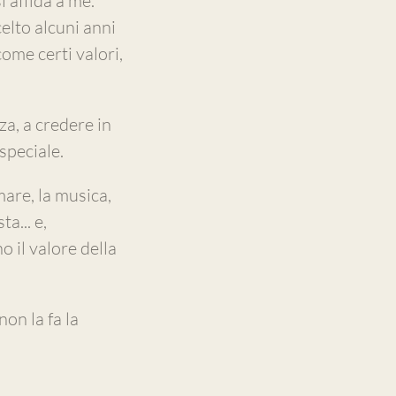
i affida a me.
elto alcuni anni
ome certi valori,
za, a credere in
speciale.
mare, la musica,
a... e,
 il valore della
non la fa la