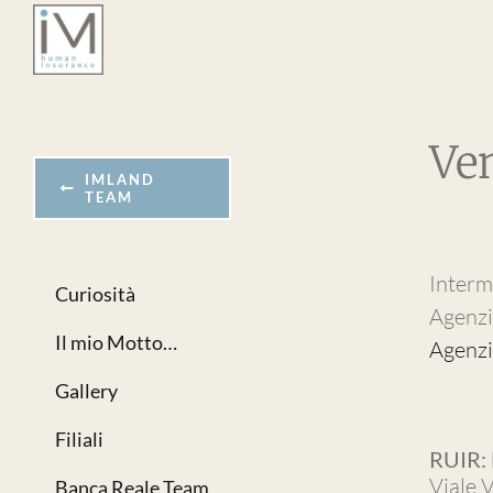
Salta
al
contenuto
Ve
IMLAND
TEAM
Interm
Curiosità
Agenzi
Il mio Motto…
Agenz
Gallery
Filiali
RUIR:
Viale 
Banca Reale Team