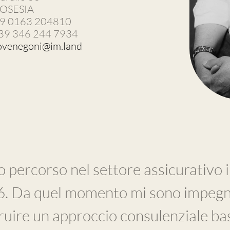
OSESIA
+39 0163 204810
+39 346 244 7934
ovenegoni@im.land
io percorso nel settore assicurativo i
. Da quel momento mi sono impegn
ruire un approccio consulenziale ba