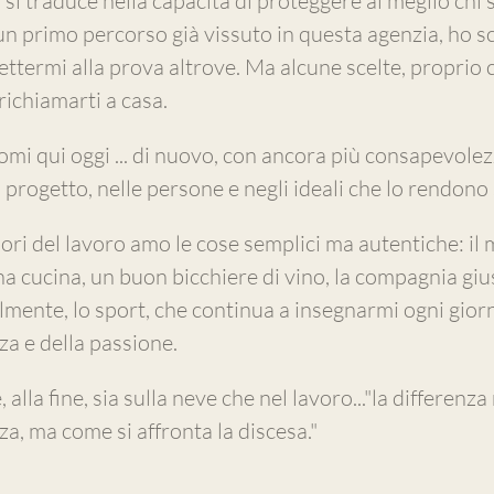
 si traduce nella capacità di proteggere al meglio chi s
n primo percorso già vissuto in questa agenzia, ho sc
ettermi alla prova altrove. Ma alcune scelte, proprio c
richiamarti a casa.
mi qui oggi ... di nuovo, con ancora più consapevolez
progetto, nelle persone e negli ideali che lo rendono 
uori del lavoro amo le cose semplici ma autentiche: il 
a cucina, un buon bicchiere di vino, la compagnia giust
mente, lo sport, che continua a insegnarmi ogni giorno
za e della passione.
 alla fine, sia sulla neve che nel lavoro..."la differenza 
a, ma come si affronta la discesa."