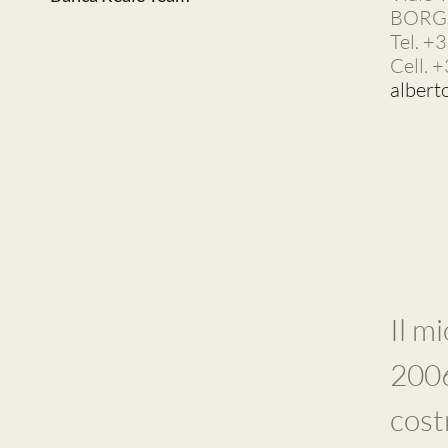
BORG
Tel. 
Cell. 
albert
Il m
2006
cost