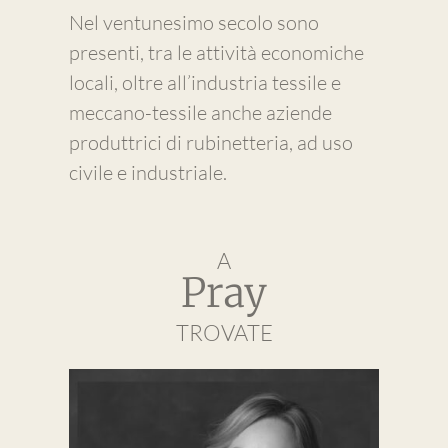
Nel ventunesimo secolo sono
presenti, tra le attività economiche
locali, oltre all’industria tessile e
meccano-tessile anche aziende
produttrici di rubinetteria, ad uso
civile e industriale.
A
Pray
TROVATE