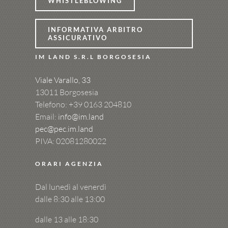
WHISTLEBLOWING
INFORMATIVA ARBITRO
ASSICURATIVO
IM LAND S.R.L BORGOSESIA
Viale Varallo, 33
13011 Borgosesia
Telefono: +39
0163 204810
Email:
info@im.land
pec@pec.im.land
PIVA: 02081280022
ORARI AGENZIA
Dal lunedì al venerdì
dalle 8:30 alle 13:00
dalle 13 alle 18:30