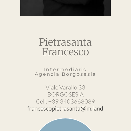
Pietrasanta
Francesco
Intermediario
Agenzia Borgosesia
Viale Varallo 33
BORGOSESIA
Cell. +39 3403668089
francescopietrasanta@im.land