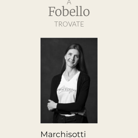
A
Fobello
TROVATE
Marchisotti
Marchis