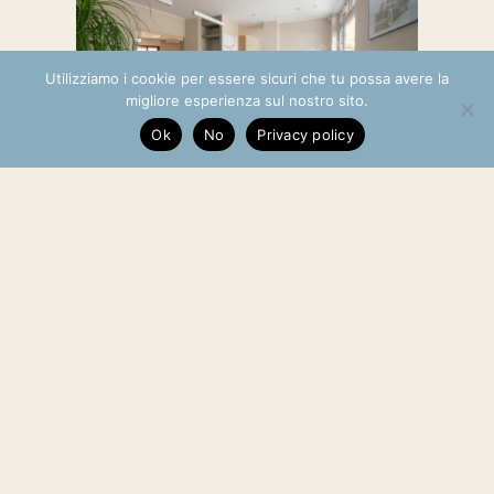
Utilizziamo i cookie per essere sicuri che tu possa avere la
migliore esperienza sul nostro sito.
Ok
No
Privacy policy
Filiale di
Borgomanero
Filiale di Fobello VIALE