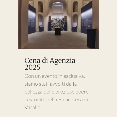
Cena di Agenzia
2025
Con un evento in esclusiva,
siamo stati avvolti dalla
bellezza delle preziose opere
custodite nella Pinacoteca di
Varallo.