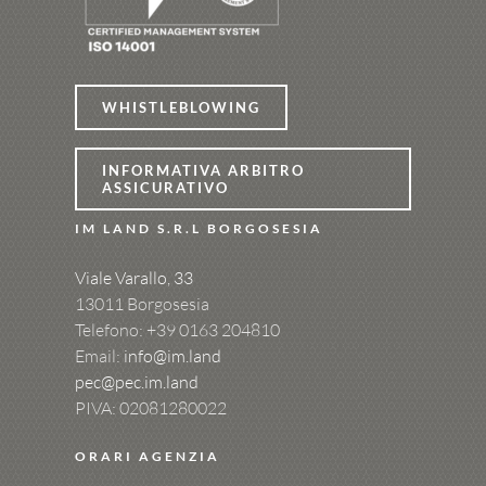
WHISTLEBLOWING
INFORMATIVA ARBITRO
ASSICURATIVO
IM LAND S.R.L BORGOSESIA
Viale Varallo, 33
13011 Borgosesia
Telefono: +39
0163 204810
Email:
info@im.land
pec@pec.im.land
PIVA: 02081280022
ORARI AGENZIA