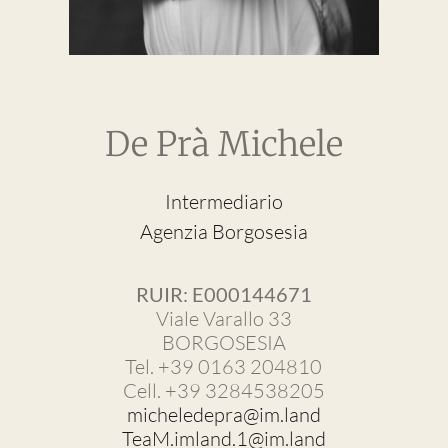
De Prà Michele
Intermediario
Agenzia Borgosesia
RUIR: E000144671
Viale Varallo 33
BORGOSESIA
Tel. +39 0163 204810
Cell. +39 3284538205
micheledepra@im.land
TeaM.imland.1@im.land