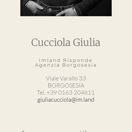
Cucciola Giulia
Imland Risponde
Agenzia Borgosesia
Viale Varallo 33
BORGOSESIA
Tel. +39 0163 204811
giuliacucciola@im.land