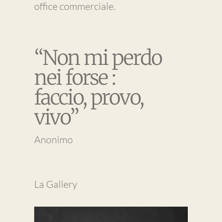
office commerciale.
“Non mi perdo
nei forse :
faccio, provo,
vivo”
Anonimo
La Gallery