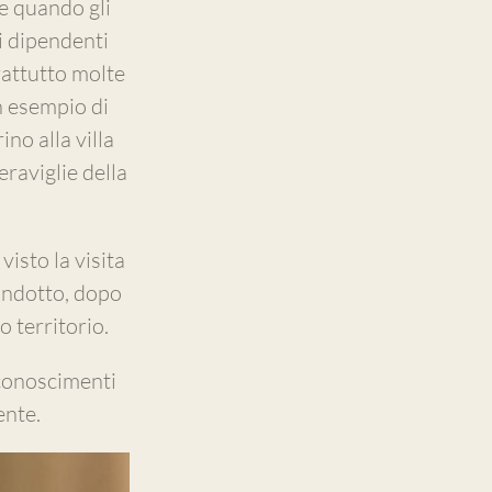
le quando gli
 i dipendenti
rattutto molte
n esempio di
ino alla villa
raviglie della
isto la visita
condotto, dopo
o territorio.
iconoscimenti
ente.