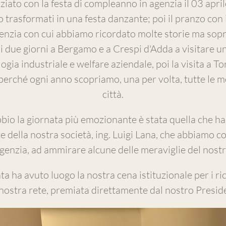
iato con la festa di compleanno in agenzia il 03 apri
no trasformati in una festa danzante; poi il pranzo con
agenzia con cui abbiamo ricordato molte storie ma sop
i due giorni a Bergamo e a Crespi d'Adda a visitare u
gia industriale e welfare aziendale, poi la visita a Tor
perché ogni anno scopriamo, una per volta, tutte le me
città.
io la giornata più emozionante è stata quella che ha v
e della nostra società, ing. Luigi Lana, che abbiamo 
agenzia, ad ammirare alcune delle meraviglie del nostr
ata ha avuto luogo la nostra cena istituzionale per i r
 nostra rete, premiata direttamente dal nostro Presid