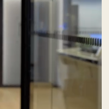
e!
Facebook
LinkedIn
WhatsApp
Telegram
Pinterest
Email