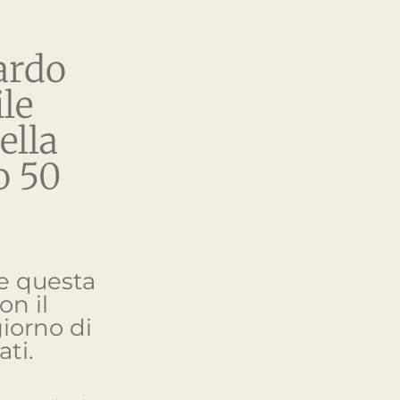
ardo
ile
ella
o 50
re questa
on il
iorno di
ati.