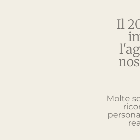
Il 
im
l'a
nos
Molte so
rico
persona
rea