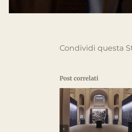
Cena di Agenzia
2025
Luglio 25th, 2025
IM
BO
Via
13
Reale Mutua e Imland s.r.l. sono