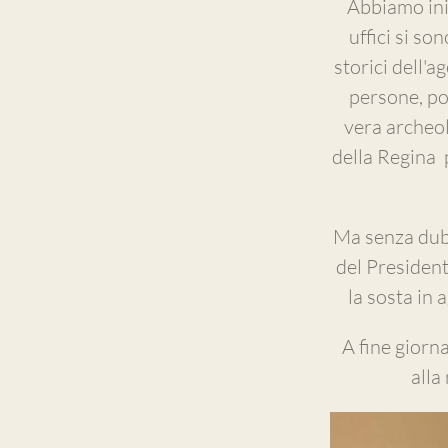
Abbiamo iniz
uffici si so
storici dell'
persone, po
vera archeolo
della Regina 
Ma senza dubb
del President
la sosta in 
A fine giorn
alla