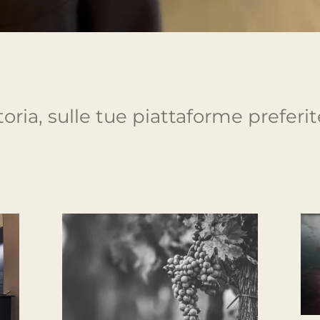
I 
la
Cena di Agenzia
pa
2024
Nove
Novembre 6th, 2024
 LAND S.R.L
FILIALI IM LAND
RGOSESIA
Scopello
le Varallo, 33
Varallo Sesia
011 Borgosesia