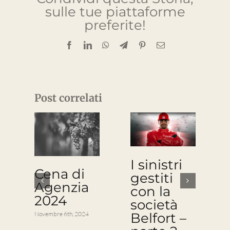
sulle tue piattaforme
preferite!
Facebook
LinkedIn
WhatsApp
Telegram
Pinterest
Email
Post correlati
I sinistri
Cena di
gestiti
Agenzia
con la
2024
società
Novembre 6th, 2024
Belfort –