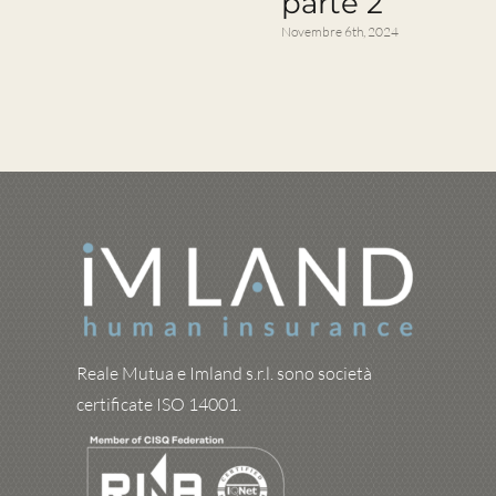
parte 2
Novembre 6th, 2024
A
Reale Mutua e Imland s.r.l. sono società
certificate ISO 14001.