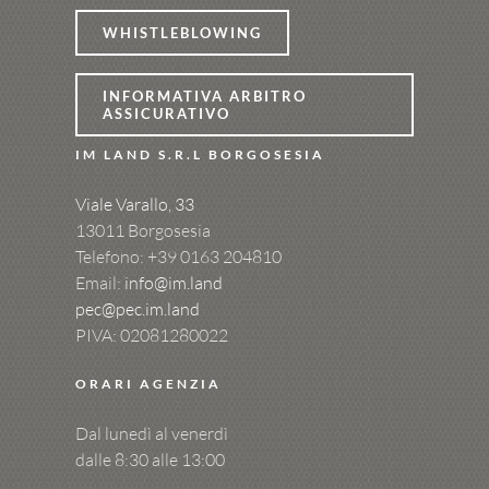
WHISTLEBLOWING
INFORMATIVA ARBITRO
ASSICURATIVO
IM LAND S.R.L BORGOSESIA
Viale Varallo, 33
13011 Borgosesia
Telefono: +39
0163 204810
Email:
info@im.land
pec@pec.im.land
PIVA: 02081280022
ORARI AGENZIA
Dal lunedì al venerdì
dalle 8:30 alle 13:00