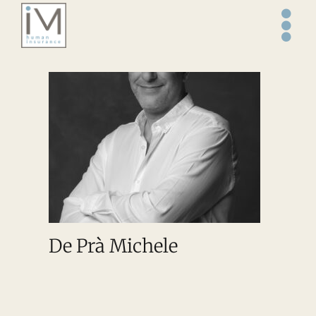
Salta
al
contenuto
De Prà Michele