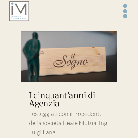
Salta
al
contenuto
I cinquant’anni di
Agenzia
Festeggiati con il Presidente
della società Reale Mutua, Ing.
Luigi Lana.