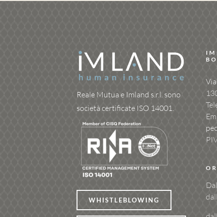
IM
BO
Via
13
Reale Mutua e Imland s.r.l. sono
Tel
società certificate ISO 14001.
Ema
pe
PI
OR
Dal
dal
WHISTLEBLOWING
dal