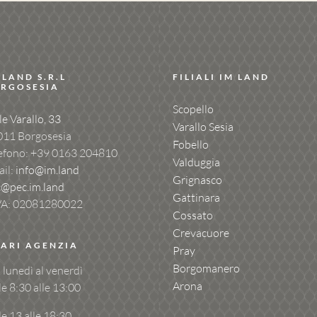
 LAND S.R.L
FILIALI IM LAND
RGOSESIA
Scopello
le Varallo, 33
Varallo Sesia
011 Borgosesia
Fobello
efono: +39
0163 204810
Valduggia
il:
info@im.land
Grignasco
c@pec.im.land
Gattinara
VA: 02081280022
Cossato
Crevacuore
ARI AGENZIA
Pray
Borgomanero
 lunedì al venerdì
Arona
le 8:30 alle 13:00
le 13 alle 18:30