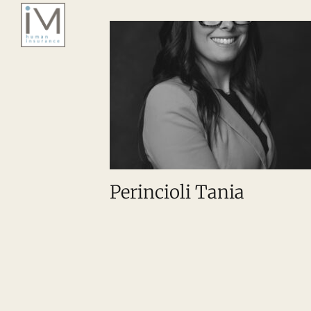
Salta
al
contenuto
Perincioli Tania