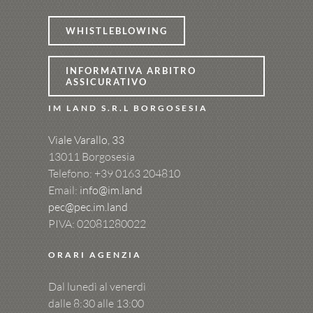
WHISTLEBLOWING
INFORMATIVA ARBITRO
ASSICURATIVO
IM LAND S.R.L BORGOSESIA
Viale Varallo, 33
13011 Borgosesia
Telefono: +39
0163 204810
Email:
info@im.land
pec@pec.im.land
PIVA: 02081280022
ORARI AGENZIA
Dal lunedì al venerdì
dalle 8:30 alle 13:00