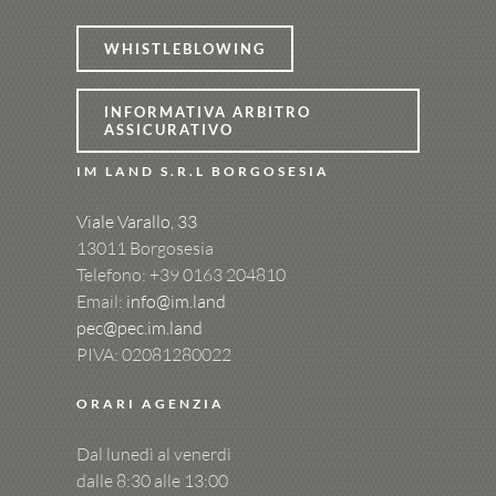
WHISTLEBLOWING
INFORMATIVA ARBITRO
ASSICURATIVO
IM LAND S.R.L BORGOSESIA
Viale Varallo, 33
13011 Borgosesia
Telefono: +39
0163 204810
Email:
info@im.land
pec@pec.im.land
PIVA: 02081280022
ORARI AGENZIA
Dal lunedì al venerdì
dalle 8:30 alle 13:00