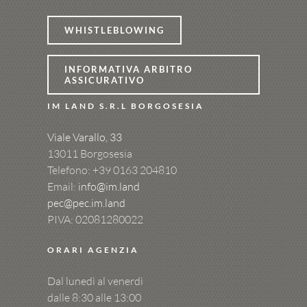
WHISTLEBLOWING
INFORMATIVA ARBITRO
ASSICURATIVO
IM LAND S.R.L BORGOSESIA
Viale Varallo, 33
13011 Borgosesia
Telefono: +39
0163 204810
Email:
info@im.land
pec@pec.im.land
PIVA: 02081280022
ORARI AGENZIA
Dal lunedì al venerdì
dalle 8:30 alle 13:00