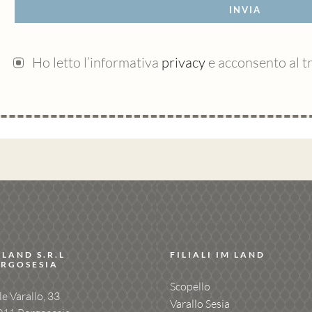
INVIA
Ho letto l’informativa
privacy
e acconsento al t
 LAND S.R.L
FILIALI IM LAND
RGOSESIA
Scopello
le Varallo, 33
Varallo Sesia