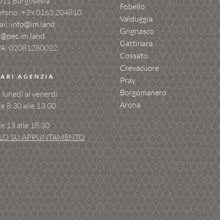
011 Borgosesia
Fobello
efono: +39
0163 204810
Valduggia
il:
info@im.land
Grignasco
c@pec.im.land
Gattinara
VA: 02081280022
Cossato
Crevacuore
ARI AGENZIA
Pray
Borgomanero
 lunedì al venerdì
Arona
le 8:30 alle 13:00
le 13 alle 18:30
LO SU APPUNTAMENTO