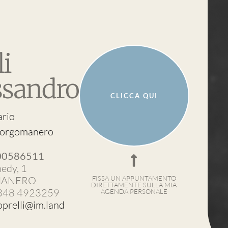
li
ssandro
CLICCA QUI
ario
 Borgomanero
00586511
nedy, 1
FISSA UN APPUNTAMENTO
ANERO
DIRETTAMENTE SULLA MIA
 348 4923259
AGENDA PERSONALE
oprelli@im.land