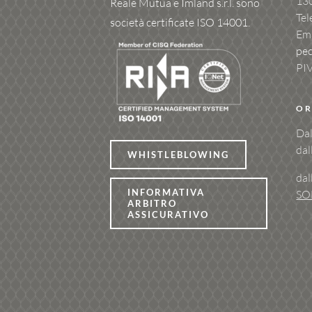
13
Reale Mutua e Imland s.r.l. sono
Tel
società certificate ISO 14001.
Ema
pe
PI
OR
Dal
dal
WHISTLEBLOWING
dal
INFORMATIVA
SO
ARBITRO
ASSICURATIVO