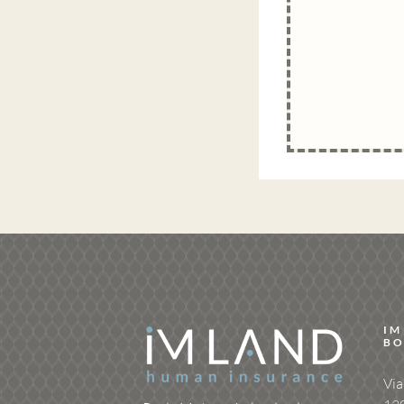
IM
BO
Via