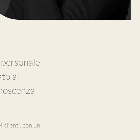
 personale
to al
onoscenza
 clienti, con un