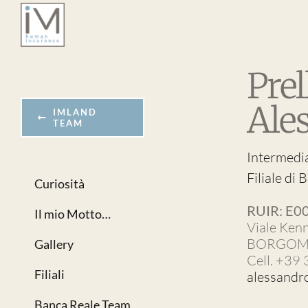
Salta
al
contenuto
Prel
Ale
IMLAND
TEAM
Intermedi
Filiale di
Curiosità
RUIR: E0
Il mio Motto…
Viale Ken
BORGOM
Gallery
Cell. +39
Filiali
alessandr
Banca Reale Team