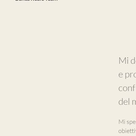
Mi d
e pr
conf
del 
Mi spen
obietti