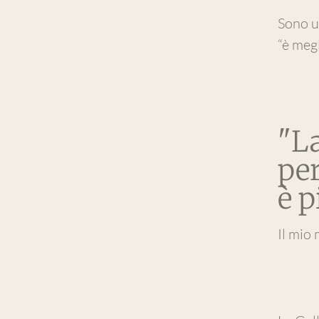
Sono u
“è megl
"L
pe
è p
Il mio