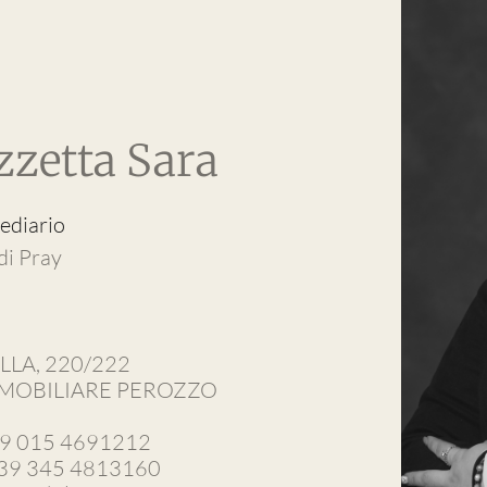
zzetta Sara
ediario
 di Pray
ELLA, 220/222
MMOBILIARE PEROZZO
+39 015 4691212
 +39 345 4813160