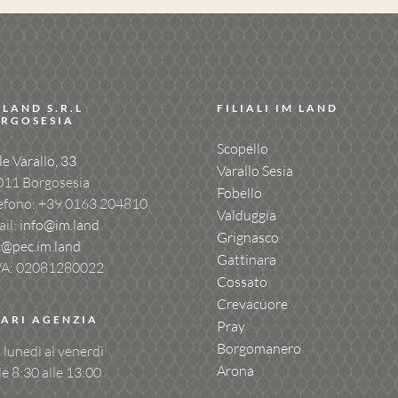
 LAND S.R.L
FILIALI IM LAND
RGOSESIA
Scopello
le Varallo, 33
Varallo Sesia
011 Borgosesia
Fobello
efono: +39
0163 204810
Valduggia
il:
info@im.land
Grignasco
c@pec.im.land
Gattinara
VA: 02081280022
Cossato
Crevacuore
ARI AGENZIA
Pray
Borgomanero
 lunedì al venerdì
Arona
le 8:30 alle 13:00