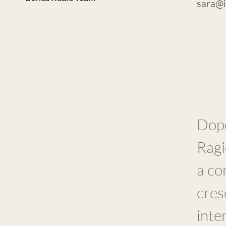
sara@i
Dopo
Ragi
a co
cres
inte