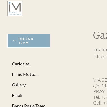
Salta
al
contenuto
Ga
IMLAND
TEAM
Interm
Filiale
Curiosità
Il mio Motto…
VIA S
Gallery
c/o I
PRAY
Filiali
Tel. 
Cell.
Banca Reale Team