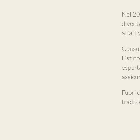
Nel 20
divent
all’att
Consul
Listin
esperta
assicur
Fuori d
tradizi