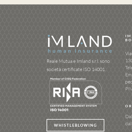
IM
BO
Via
13
Reale Mutua e Imland s.r.l. sono
Tel
società certificate ISO 14001.
Ema
pe
PI
OR
Dal
dal
WHISTLEBLOWING