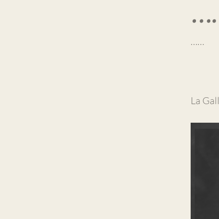
….
……
La Gal