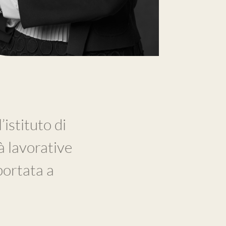
istituto di
à lavorative
portata a