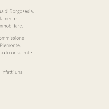
ua di Borgosesia,
elamente
Immobiliare.
Commissione
 Piemonte,
tà di consulente
 infatti una