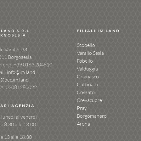
 LAND S.R.L
FILIALI IM LAND
RGOSESIA
Scopello
le Varallo, 33
Varallo Sesia
011 Borgosesia
Fobello
efono: +39
0163 204810
Valduggia
il:
info@im.land
Grignasco
c@pec.im.land
Gattinara
VA: 02081280022
Cossato
Crevacuore
ARI AGENZIA
Pray
Borgomanero
 lunedì al venerdì
Arona
le 8:30 alle 13:00
le 13 alle 18:30