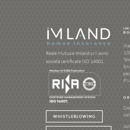
IM
BO
Via
13
Reale Mutua e Imland s.r.l. sono
Tel
società certificate ISO 14001.
Ema
pe
PI
OR
Dal
dal
WHISTLEBLOWING
dal